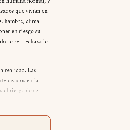
ión humana normal, y
asados que vivían en
es, hambre, clima
oner en riesgo su
ador o ser rechazado
a realidad. Las
ntepasados en la
 el riesgo de ser