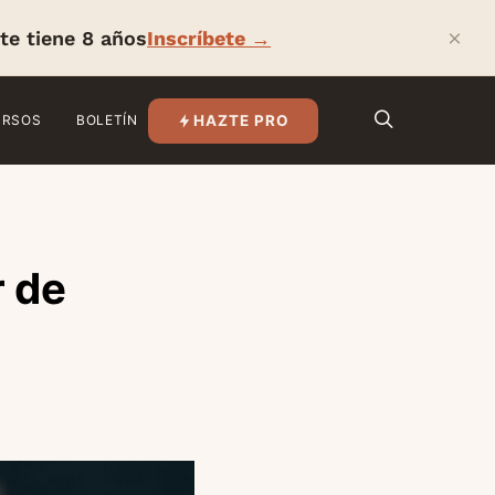
×
te tiene 8 años
Inscríbete →
HAZTE PRO
URSOS
BOLETÍN
r de