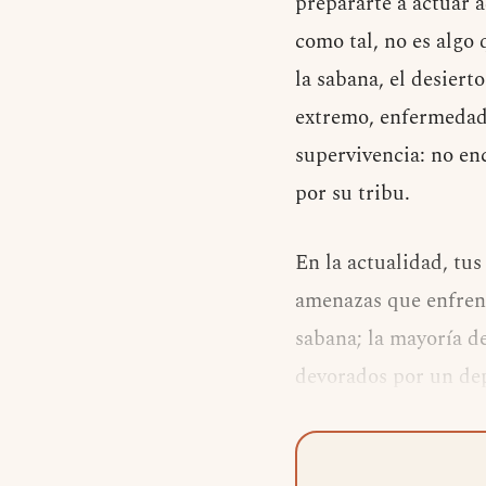
prepararte a actuar
como tal, no es algo
la sabana, el desiert
extremo, enfermedade
supervivencia: no en
por su tribu.
En la actualidad, tu
amenazas que enfrent
sabana; la mayoría de
devorados por un de