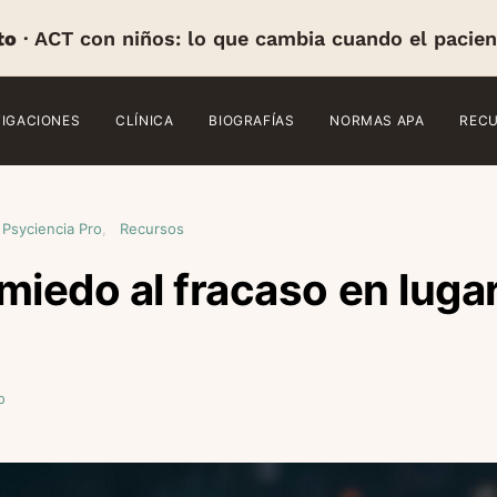
to
· ACT con niños: lo que cambia cuando el pacien
TIGACIONES
CLÍNICA
BIOGRAFÍAS
NORMAS APA
REC
 Psyciencia Pro
Recursos
miedo al fracaso en luga
o