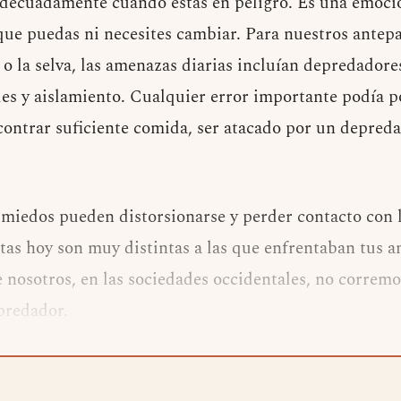
 adecuadamente cuando estás en peligro. Es una emoc
 que puedas ni necesites cambiar. Para nuestros antep
o o la selva, las amenazas diarias incluían depredador
s y aislamiento. Cualquier error importante podía p
contrar suficiente comida, ser atacado por un depred
s miedos pueden distorsionarse y perder contacto con l
as hoy son muy distintas a las que enfrentaban tus a
 nosotros, en las sociedades occidentales, no corremos
predador.