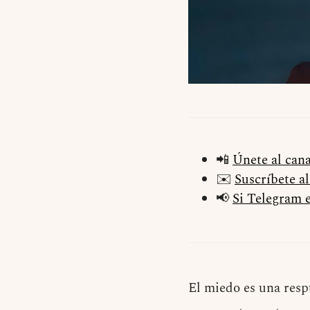
📲
Únete al can
✉️
Suscríbete a
📢
Si Telegram e
El miedo es una resp