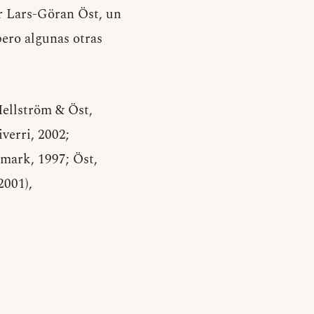
or Lars-Göran Öst, un
pero algunas otras
ellström & Öst,
verri, 2002;
rmark, 1997; Öst,
2001),