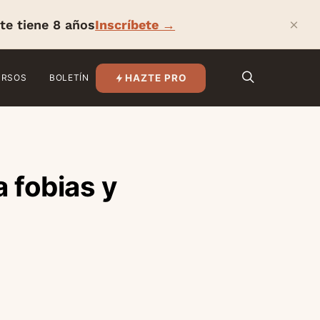
×
te tiene 8 años
Inscríbete →
HAZTE PRO
URSOS
BOLETÍN
 fobias y