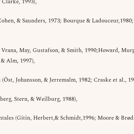
 Clarke, 1993),
 Cohen, & Saunders, 1973; Bourque & Ladouceur,1980;
 Vrana, May, Gustafson, & Smith, 1990;Howard, Murp
 & Alm, 1997),
 (Öst, Johansson, & Jerremalm, 1982; Craske et al., 19
berg, Stern, & Weilburg, 1988),
ntales (Gitin, Herbert,& Schmidt,1996; Moore & Brøds