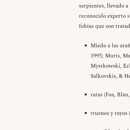
serpientes, llevado 
reconocido experto su
fobias que son trata
Miedo a las ara
1995; Muris, Ma
Mystkowski, Ech
Salkovskis, & H
ratas (Foa, Blau
truenos y rayos 