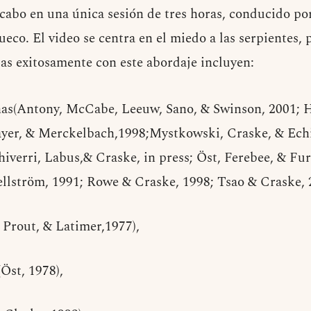
a cabo en una única sesión de tres horas, conducido p
eco. El video se centra en el miedo a las serpientes, 
das exitosamente con este abordaje incluyen:
ñas(Antony, McCabe, Leeuw, Sano, & Swinson, 2001; H
yer, & Merckelbach,1998;Mystkowski, Craske, & Echi
iverri, Labus,& Craske, in press; Öst, Ferebee, & Fu
ellström, 1991; Rowe & Craske, 1998; Tsao & Craske, 
, Prout, & Latimer,1977),
(Öst, 1978),