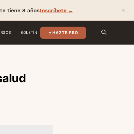
×
te tiene 8 años
Inscríbete →
HAZTE PRO
URSOS
BOLETÍN
salud