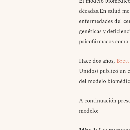
El modelo biomédico 
décadas.En salud men
enfermedades del cer
genéticas y deficienc
psicofármacos como e
Hace dos años,
Brett
Unidos) publicó un co
del modelo biomédico
A continuación prese
modelo: