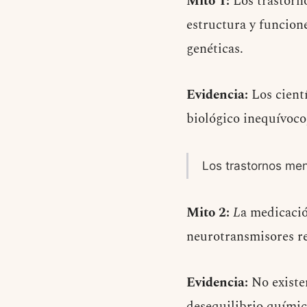
Mito 1:
Los trastorno
estructura y funcion
genéticas.
Evidencia:
Los cientí
biológico inequívoco
Los trastornos men
Mito 2:
L
a medicació
neurotransmisores r
Evidencia:
No existe
desequilibrio químic