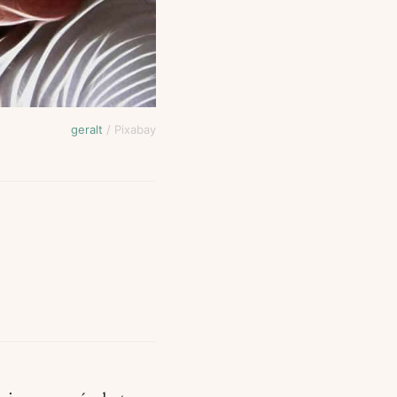
geralt
/ Pixabay