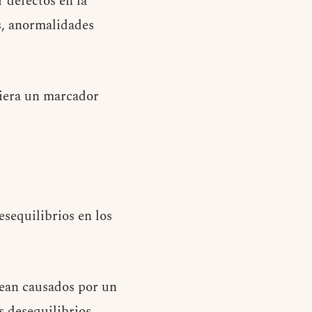
 defectos en la
s, anormalidades
uiera un marcador
esequilibrios en los
sean causados por un
 desequilibrios.