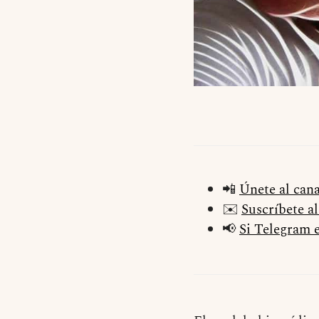
📲
Únete al can
✉️
Suscríbete a
📢
Si Telegram e