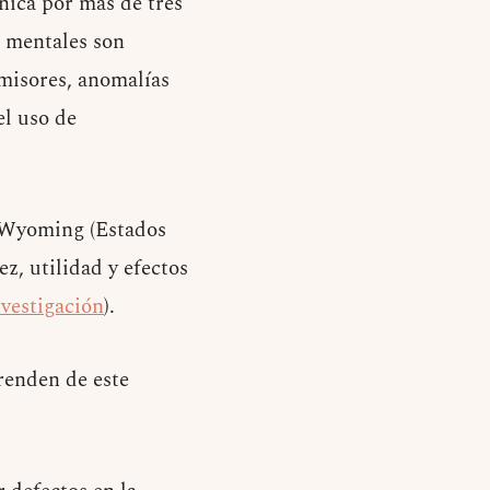
nica por más de tres
s mentales son
misores, anomalías
el uso de
e Wyoming (Estados
z, utilidad y efectos
vestigación
).
renden de este