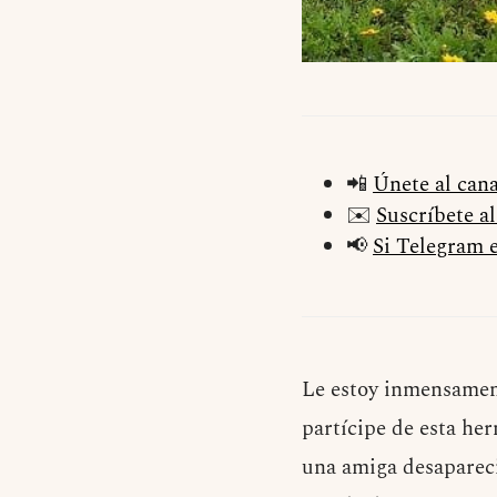
📲
Únete al can
✉️
Suscríbete a
📢
Si Telegram e
Le estoy inmensamen
partícipe de esta he
una amiga desapareci