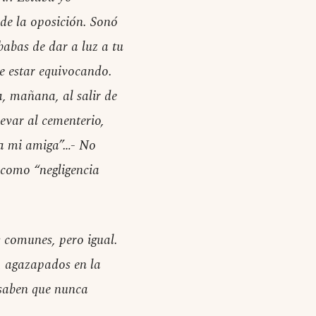
 de la oposición. Sonó
babas de dar a luz a tu
ue estar equivocando.
a, mañana, al salir de
levar al cementerio,
ra mi amiga”…- No
 como “negligencia
y comunes, pero igual.
, agazapados en la
 saben que nunca