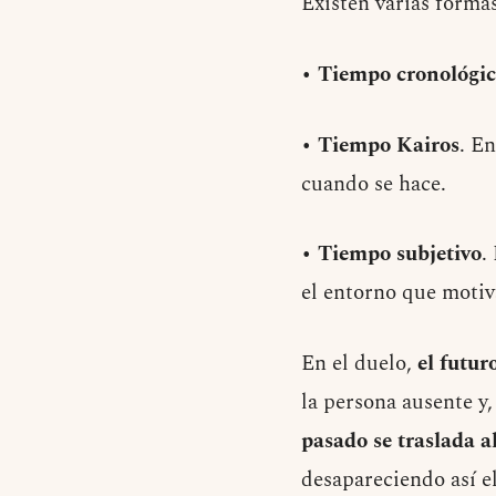
Existen varias formas
•
Tiempo cronológi
• Tiempo Kairos
. E
cuando se hace.
• Tiempo subjetivo
.
el entorno que motiv
En el duelo,
el futur
la persona ausente y
pasado se traslada a
desapareciendo así e