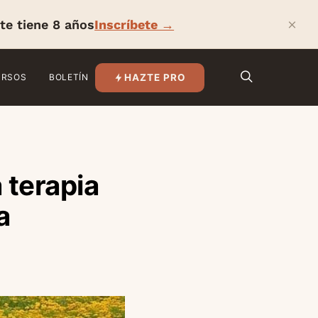
×
te tiene 8 años
Inscríbete →
HAZTE PRO
URSOS
BOLETÍN
 terapia
a