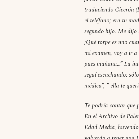
traduciendo Cicerón (D
el teléfono; era tu ma
segundo hijo. Me dijo 
¡Qué torpe es uno cuan
mi examen, voy a ir a l
pues mañana…” La inte
seguí escuchando; sólo
médica”, ” ella te que
Te podría contar que p
En el Archivo de Pale
Edad Media, huyendo d
volverán a tener una 