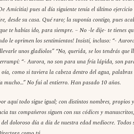
e Amicitia) pues al día siguiente tenía el último ejercicio
dre, desde su casa. Qué raro; la suponía contigo, pues aca
que te habías ido, para siempre. – No -le dije- te tienes q
do le oprimen los sentimientos! Insistí, incluso: “- Auror
levarle unos gladiolos” “No, querida, se los tendrás que l
rrumpí: “- Aurora, no son para una fría lápida, son pa
 oía, como si tuviera la cabeza dentro del agua, palabras
ría mucho…” No fui al entierro. Han pasado 10 años.
or aquí todo sigue igual; con distintos nombres, propios 
ncia tus compañeros siguen con sus códices y manuscritos
el doloroso día a día de nuestra edad mediocre. Todos
Directora como tú.