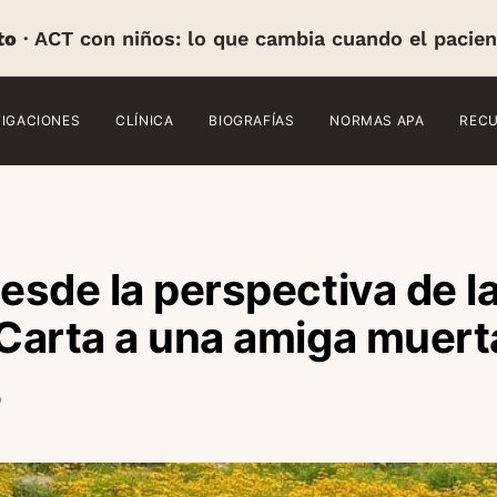
to
· ACT con niños: lo que cambia cuando el pacien
TIGACIONES
CLÍNICA
BIOGRAFÍAS
NORMAS APA
REC
desde la perspectiva de la
 Carta a una amiga muert
ó