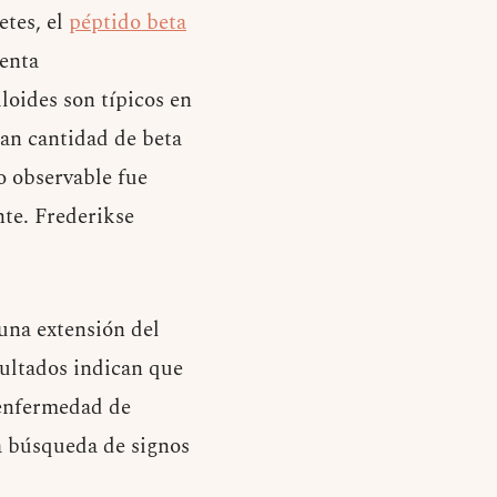
etes, el
péptido beta
menta
loides son típicos en
an cantidad de beta
o observable fue
nte. Frederikse
 una extensión del
sultados indican que
a enfermedad de
ga búsqueda de signos