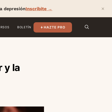
×
la depresión
Inscribite →
HAZTE PRO
URSOS
BOLETÍN
 y la