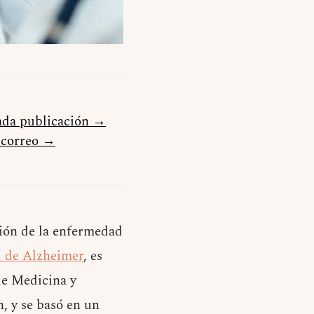
cada publicación →
u correo →
ción de la enfermedad
d de Alzheimer
, es
de Medicina y
, y se basó en un