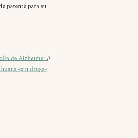
de patente para su
rollo de Alzheimer
//
ihuana «sin droga»