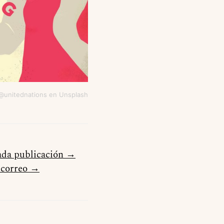
@unitednations en Unsplash
cada publicación →
u correo →