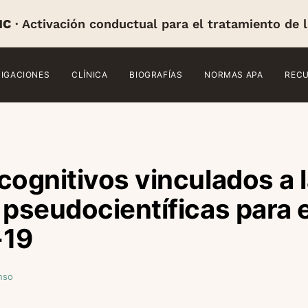
IC
· Activación conductual para el tratamiento de 
TIGACIONES
CLÍNICA
BIOGRAFÍAS
NORMAS APA
REC
cognitivos vinculados a 
 pseudocientíficas para 
-19
nso