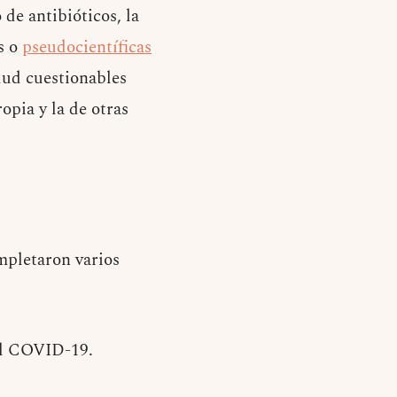
de antibióticos, la
as o
pseudocientíficas
alud cuestionables
pia y la de otras
ompletaron varios
el COVID-19.