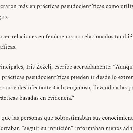
craron más en prácticas pseudocientíficas como utiliz
gos.
ocer relaciones en fenómenos no relacionados también
íficas.
rincipales, Iris Žeželj, escribe acertadamente: “Aunq
s prácticas pseudocientíficas pueden ir desde lo ext
ctarse desinfectantes) a lo engañoso, llevando a las p
rácticas basadas en evidencia.”
 que las personas que sobrestimaban sus conocimien
portaban “seguir su intuición” informaban menos adhe