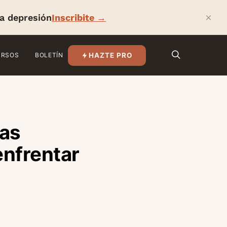
×
la depresión
Inscribite →
HAZTE PRO
URSOS
BOLETÍN
las
enfrentar