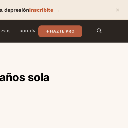
×
la depresión
Inscribite →
HAZTE PRO
URSOS
BOLETÍN
 años sola