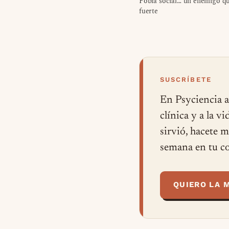
Fobia social… un enemigo qu
fuerte
SUSCRÍBETE
En Psyciencia a
clínica y a la v
sirvió, hacete 
semana en tu co
QUIERO LA 