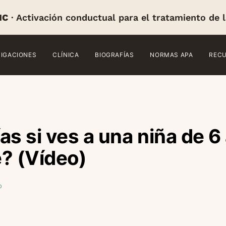
IC
· Activación conductual para el tratamiento de 
TIGACIONES
CLÍNICA
BIOGRAFÍAS
NORMAS APA
REC
as si ves a una niña de 6
e? (Vídeo)
o