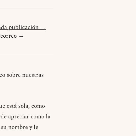
cada publicación →
u correo →
eo sobre nuestras
ue está sola, como
ede apreciar como la
 su nombre y le