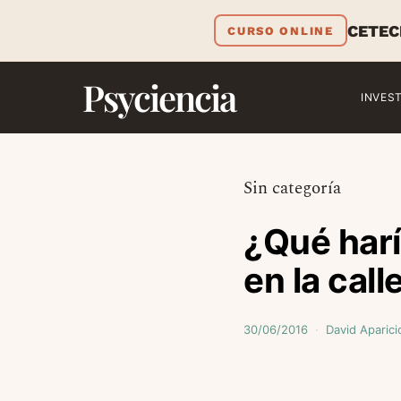
CETEC
CURSO ONLINE
Psyciencia
INVES
Sin categoría
¿Qué harí
en la call
30/06/2016
David Aparici