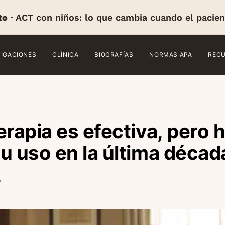
to
· ACT con niños: lo que cambia cuando el pacien
TIGACIONES
CLÍNICA
BIOGRAFÍAS
NORMAS APA
REC
erapia es efectiva, pero 
u uso en la última décad
o