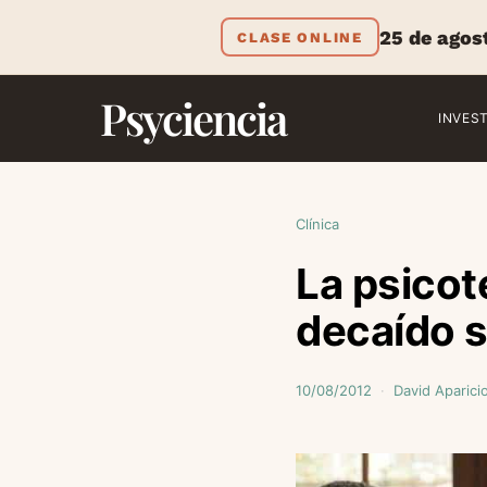
25 de agos
CLASE ONLINE
Psyciencia
INVES
Clínica
La psicot
decaído s
10/08/2012
David Aparici