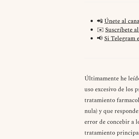
📲
Únete al can
✉️
Suscríbete a
📢
Si Telegram e
Últimamente he leído
uso excesivo de los 
tratamiento farmacol
nula) y que responde
error de concebir a 
tratamiento principa