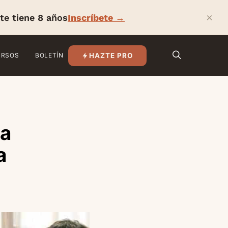
×
te tiene 8 años
Inscríbete →
HAZTE PRO
URSOS
BOLETÍN
ha
a