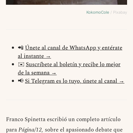
KokomoCole
/ Pixabay
📲
Únete al canal de WhatsApp y entérate
al instante →
✉️
Suscríbete al boletín y recibe lo mejor
de la semana →
📢
Si Telegram es lo tuyo, únete al canal →
Franco Spinetta escribió un completo artículo
para
Página/12,
sobre el apasionado debate que