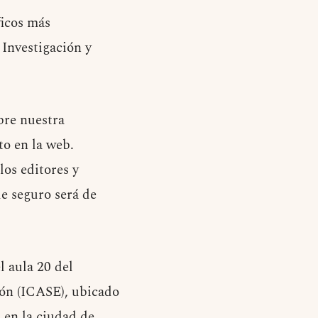
ficos más
 Investigación y
bre nuestra
to en la web.
os editores y
ue seguro será de
l aula 20 del
ión (ICASE), ubicado
 en la ciudad de