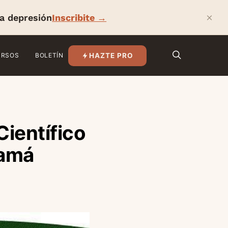
×
la depresión
Inscribite →
HAZTE PRO
URSOS
BOLETÍN
Científico
namá