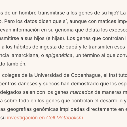
s de un hombre transmitirse a los genes de su hijo? La 
o. Pero los datos dicen que sí, aunque con matices imp
evan información en su genoma que delata los excesos
mitirse a sus hijos (e hijas). Los genes que controlan l
n
a los hábitos de ingesta de papá y le transmiten esos h
ncia lamarckiana, o
epigenética
, un término al que con
do también.
 colegas de la Universidad de Copenhague, el Instituto
 centros daneses y suecos han demostrado que los esp
delgados salen con los genes
marcados
de maneras mu
a sobre todo en los genes que controlan el desarrollo y 
 las geografías genómicas implicadas directamente en el
 su
investigación en
Cell Metabolism
.