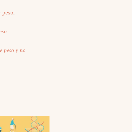
e peso
.
eso
e peso y no