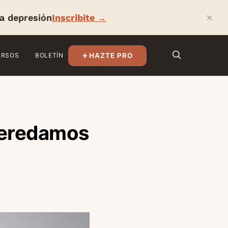
×
la depresión
Inscribite →
HAZTE PRO
URSOS
BOLETÍN
heredamos