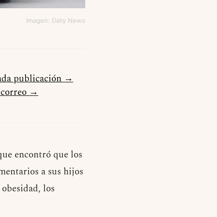
Imagen: Daily News
cada publicación →
u correo →
 que encontró que los
mentarios a sus hijos
 obesidad, los