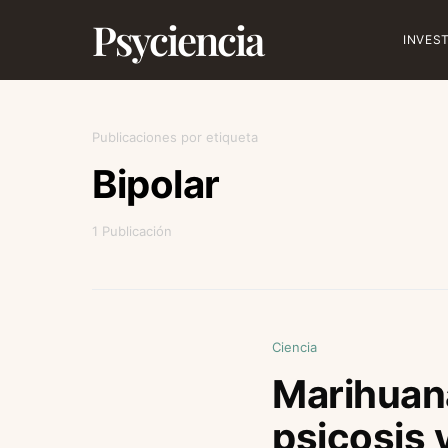
Psyciencia
INVES
Publicaciones por etiqueta
Bipolar
1 Publicación
Ciencia
Marihuana
psicosis 