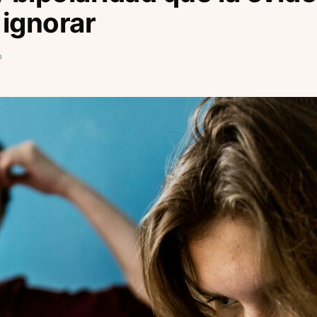
ignorar
o