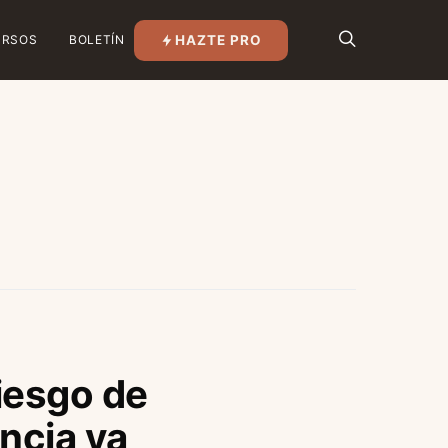
HAZTE PRO
URSOS
BOLETÍN
riesgo de
encia ya