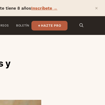
×
te tiene 8 años
Inscríbete →
HAZTE PRO
URSOS
BOLETÍN
s y