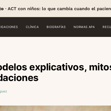
to
· ACT con niños: lo que cambia cuando el pacien
TIGACIONES
CLÍNICA
BIOGRAFÍAS
NORMAS APA
REC
elos explicativos, mito
daciones
íguez