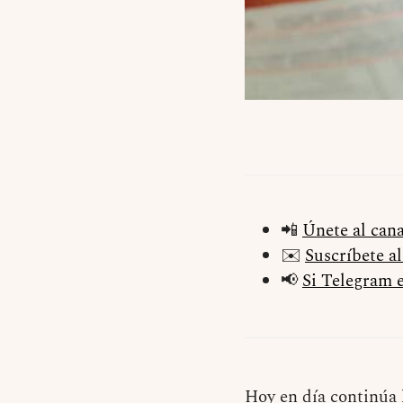
📲
Únete al can
✉️
Suscríbete a
📢
Si Telegram e
Hoy en día continúa 