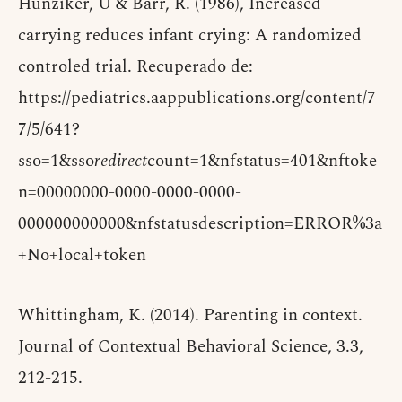
Hunziker, U & Barr, R. (1986), Increased
carrying reduces infant crying: A randomized
controled trial. Recuperado de:
https://pediatrics.aappublications.org/content/7
7/5/641?
sso=1&sso
redirect
count=1&nfstatus=401&nftoke
n=00000000-0000-0000-0000-
000000000000&nfstatusdescription=ERROR%3a
+No+local+token
Whittingham, K. (2014). Parenting in context.
Journal of Contextual Behavioral Science, 3.3,
212-215.