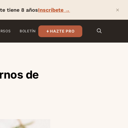
×
te tiene 8 años
Inscríbete →
HAZTE PRO
URSOS
BOLETÍN
ornos de