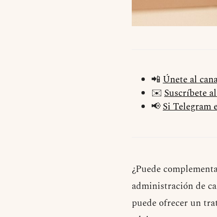
📲
Únete al can
✉️
Suscríbete a
📢
Si Telegram e
¿Puede complementars
administración de c
puede ofrecer un tra