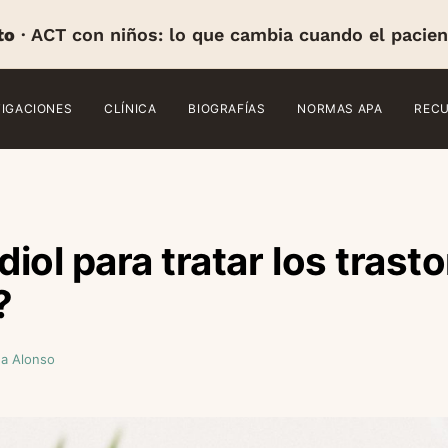
to
· ACT con niños: lo que cambia cuando el pacien
TIGACIONES
CLÍNICA
BIOGRAFÍAS
NORMAS APA
REC
iol para tratar los trast
?
da Alonso