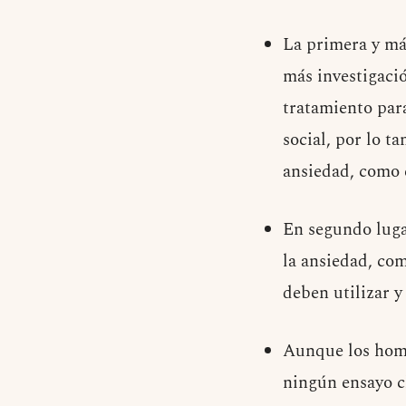
La primera y más
más investigaci
tratamiento para
social, por lo t
ansiedad, como e
En segundo luga
la ansiedad, com
deben utilizar y
Aunque los homb
ningún ensayo cl