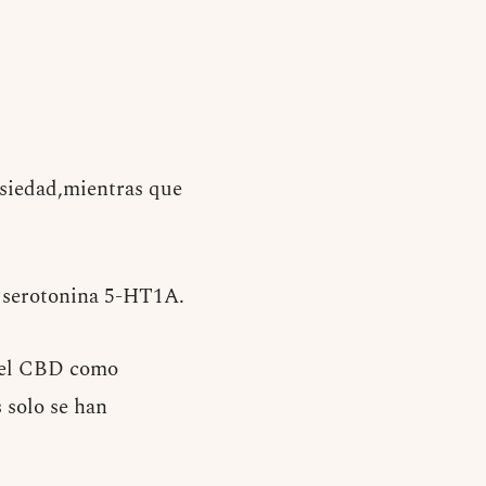
nsiedad,mientras que
de serotonina 5-HT1A.
a el CBD como
 solo se han