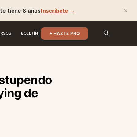
×
te tiene 8 años
Inscríbete →
HAZTE PRO
URSOS
BOLETÍN
estupendo
ying de