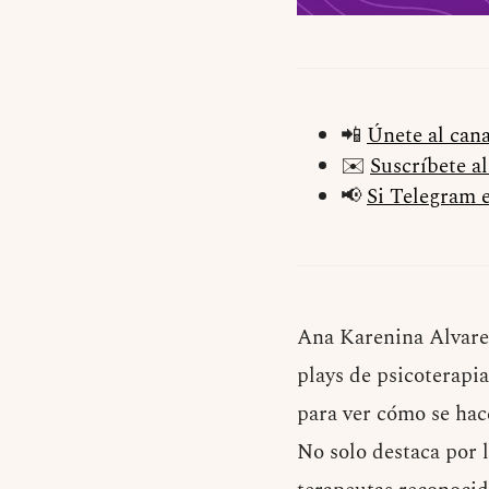
📲
Únete al can
✉️
Suscríbete a
📢
Si Telegram e
Ana Karenina Alvaren
plays de psicoterapi
para ver cómo se hac
No solo destaca por l