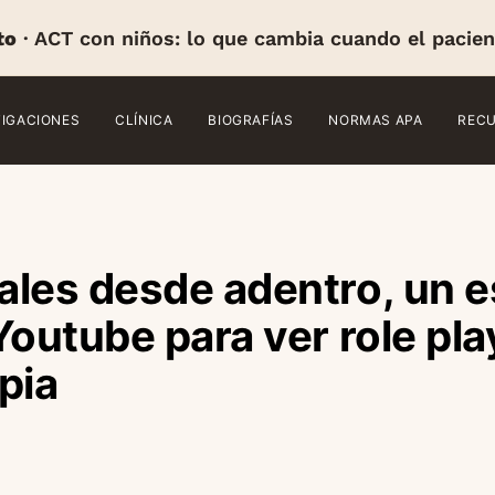
to
· ACT con niños: lo que cambia cuando el pacien
TIGACIONES
CLÍNICA
BIOGRAFÍAS
NORMAS APA
REC
ales desde adentro, un 
Youtube para ver role pla
pia