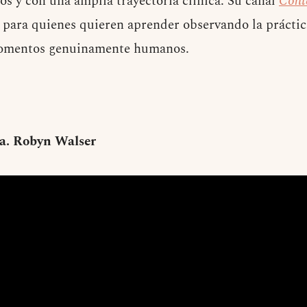
os y con una amplia trayectoria clínica. Su canal
Cont
o para quienes quieren aprender observando la práctica
 momentos genuinamente humanos.
ra. Robyn Walser