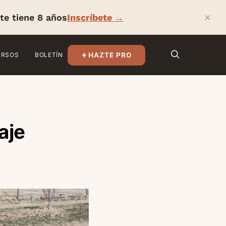
×
te tiene 8 años
Inscríbete →
HAZTE PRO
URSOS
BOLETÍN
aje