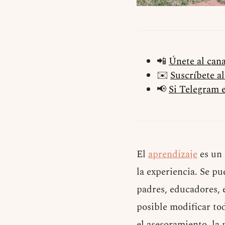
📲
Únete al can
✉️
Suscríbete a
📢
Si Telegram e
El
aprendizaje
es un 
la experiencia. Se p
padres, educadores, 
posible modificar tod
el asesoramiento, la 