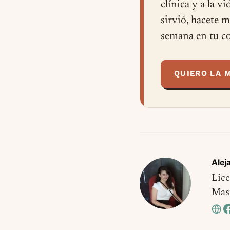
clínica y a la v
sirvió, hacete 
semana en tu co
QUIERO LA 
Alej
Lice
Mast