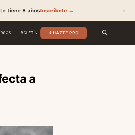
×
te tiene 8 años
Inscríbete →
HAZTE PRO
URSOS
BOLETÍN
fecta a