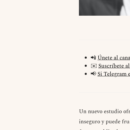
📲
Únete al can
✉️
Suscríbete a
📢
Si Telegram e
Un nuevo estudio ofre
inseguro y puede fru