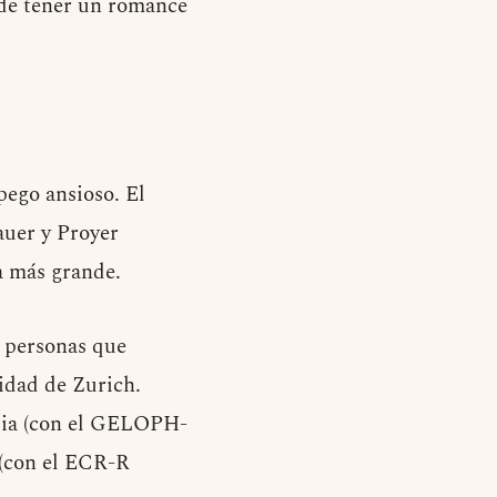
o de tener un romance
pego ansioso. El
auer y Proyer
a más grande.
s personas que
sidad de Zurich.
bia (con el GELOPH-
 (con el ECR-R