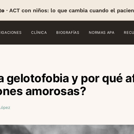
to
· ACT con niños: lo que cambia cuando el pacien
TIGACIONES
CLÍNICA
BIOGRAFÍAS
NORMAS APA
REC
a gelotofobia y por qué a
iones amorosas?
 López