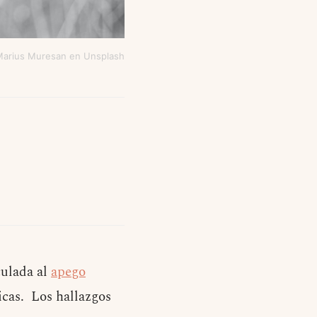
Marius Muresan en Unsplash
culada al
apego
icas. Los hallazgos