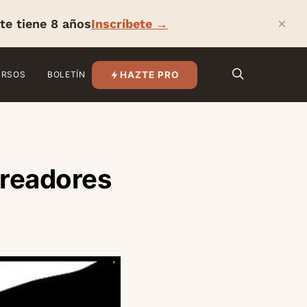
×
te tiene 8 años
Inscríbete →
HAZTE PRO
URSOS
BOLETÍN
creadores