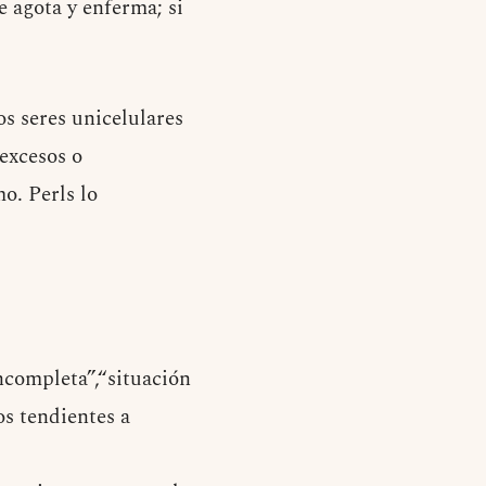
 agota y enferma; si
os seres unicelulares
excesos o
o. Perls lo
ncompleta”,“situación
s tendientes a