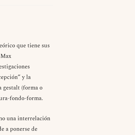
eórico que tiene sus
e Max
estigaciones
cepción” y la
 gestalt (forma o
igura-fondo-forma.
mo una interrelación
de a ponerse de