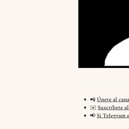
📲
Únete al can
✉️
Suscríbete a
📢
Si Telegram e