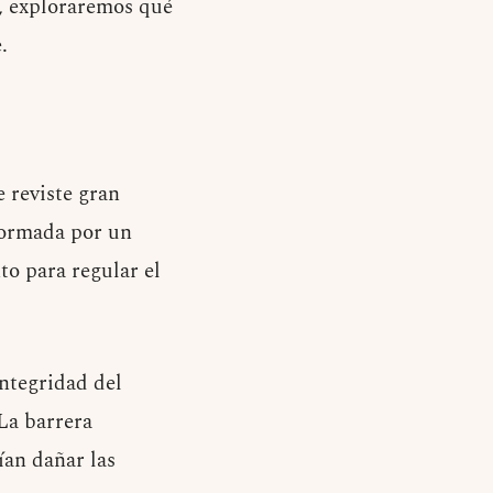
o, exploraremos qué
.
 reviste gran
formada por un
o para regular el
ntegridad del
La barrera
ían dañar las