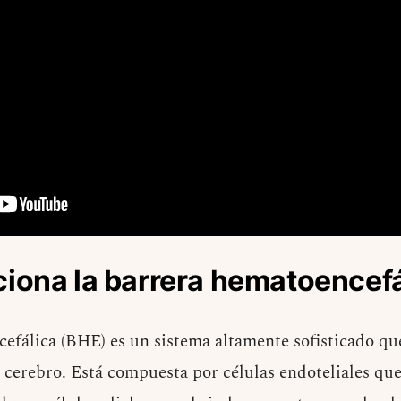
iona la barrera hematoencefá
efálica (BHE) es un sistema altamente sofisticado que
 cerebro. Está compuesta por células endoteliales que