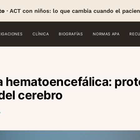
to
· ACT con niños: lo que cambia cuando el pacien
TIGACIONES
CLÍNICA
BIOGRAFÍAS
NORMAS APA
REC
a hematoencefálica: pro
 del cerebro
o