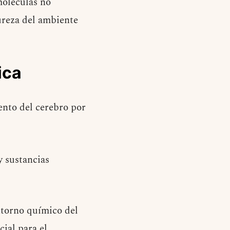
moléculas no
pureza del ambiente
ica
ento del cerebro por
y sustancias
ntorno químico del
cial para el