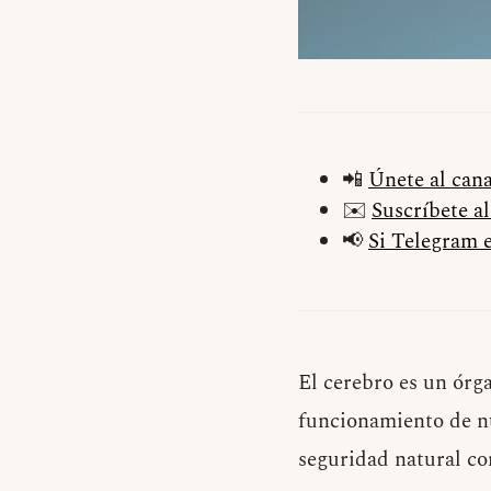
📲
Únete al can
✉️
Suscríbete a
📢
Si Telegram e
El cerebro es un órg
funcionamiento de nu
seguridad natural co