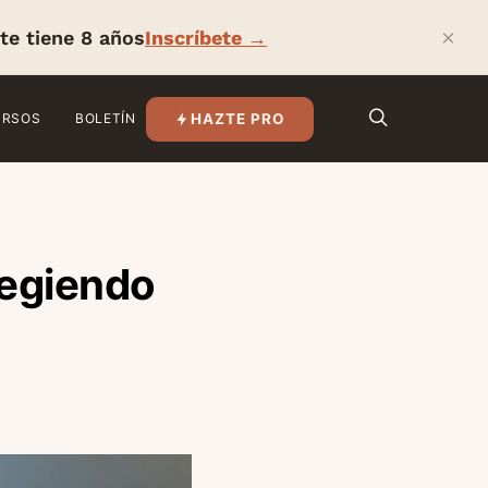
×
te tiene 8 años
Inscríbete →
HAZTE PRO
URSOS
BOLETÍN
tegiendo