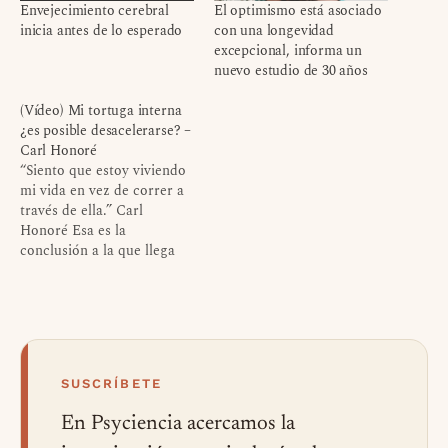
Envejecimiento cerebral
El optimismo está asociado
inicia antes de lo esperado
con una longevidad
excepcional, informa un
nuevo estudio de 30 años
(Vídeo) Mi tortuga interna
¿es posible desacelerarse? –
Carl Honoré
“Siento que estoy viviendo
mi vida en vez de correr a
través de ella.” Carl
Honoré Esa es la
conclusión a la que llega
Carl Honoré luego de
darse cuenta de los efectos
de la vida rápida que
llevaba, sobre su salud, su
familia, su trabajo, etc.
Carl es un…
SUSCRÍBETE
En Psyciencia acercamos la