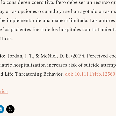
 lo consideren coercitivo. Pero debe ser un recurso q
y otras opciones o cuando ya se han agotado otras ma
debe implementar de una manera limitada. Los autore
e los pacientes fuera de los hospitales con tratamient
ticas.
io:
Jordan, J. T., & McNiel, D. E. (2019). Perceived c
atric hospitalization increases risk of suicide attemp
nd Life-Threatening Behavior.
doi: 10.1111/sltb.12560
rica