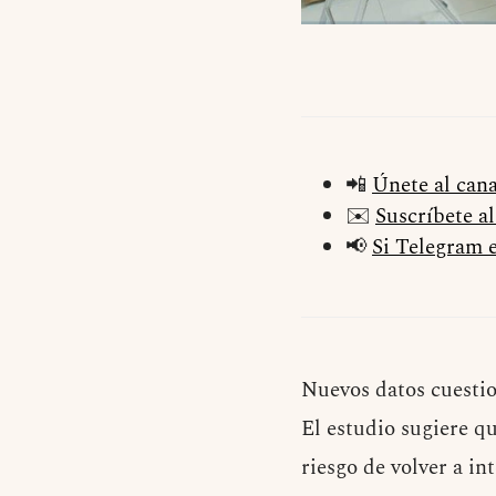
📲
Únete al can
✉️
Suscríbete a
📢
Si Telegram e
Nuevos datos cuestio
El estudio sugiere q
riesgo de volver a in