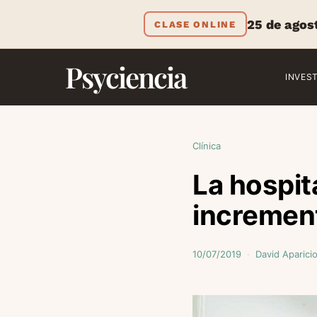
25 de agos
CLASE ONLINE
Psyciencia
INVES
Clínica
La hospit
increment
10/07/2019
David Aparici