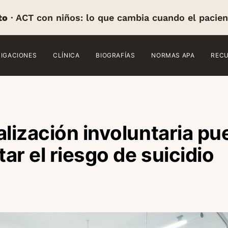
to
· ACT con niños: lo que cambia cuando el pacien
TIGACIONES
CLÍNICA
BIOGRAFÍAS
NORMAS APA
REC
alización involuntaria p
ar el riesgo de suicidio
o