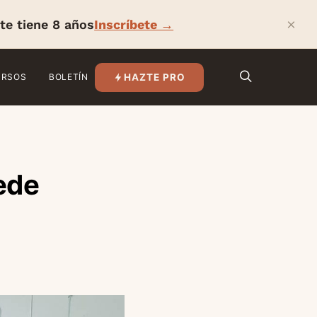
×
te tiene 8 años
Inscríbete →
HAZTE PRO
URSOS
BOLETÍN
uede