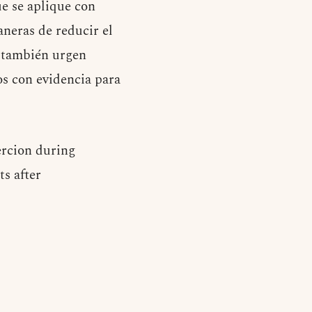
ue se aplique con
neras de reducir el
s también urgen
os con evidencia para
oercion during
ts after