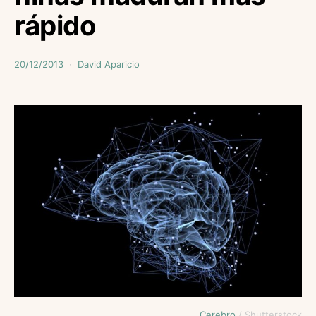
rápido
20/12/2013
David Aparicio
Cerebro
/ Shutterstock