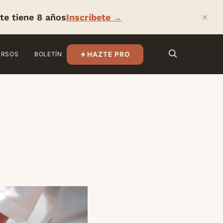
×
te tiene 8 años
Inscríbete →
HAZTE PRO
URSOS
BOLETÍN