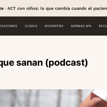
to
· ACT con niños: lo que cambia cuando el pacien
TIGACIONES
CLÍNICA
BIOGRAFÍAS
NORMAS APA
REC
que sanan (podcast)
o