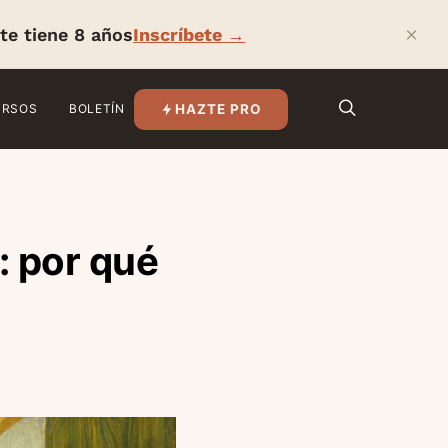
×
te tiene 8 años
Inscríbete →
HAZTE PRO
URSOS
BOLETÍN
: por qué