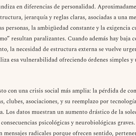
undiza en diferencias de personalidad. Aproximadamen
tructura, jerarquía y reglas claras, asociadas a una m
as personas, la ambigüedad constante y la exigencia c
smo” resultan paralizantes. Cuando además hay baja c
to, la necesidad de estructura externa se vuelve urge
liza esa vulnerabilidad ofreciendo órdenes simples y 
esto con una crisis social más amplia: la pérdida de c
as, clubes, asociaciones, y su reemplazo por tecnologí
la. Los datos muestran un aumento drástico de la sole
 consecuencias psicológicas y neurobiológicas graves. 
n mensajes radicales porque ofrecen sentido, pertenen