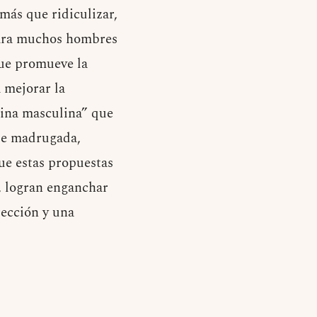
más que ridiculizar,
para muchos hombres
ue promueve la
 mejorar la
plina masculina” que
 de madrugada,
ue estas propuestas
, logran enganchar
rección y una