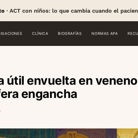
to
· ACT con niños: lo que cambia cuando el pacien
TIGACIONES
CLÍNICA
BIOGRAFÍAS
NORMAS APA
REC
a útil envuelta en veneno
fera engancha
o