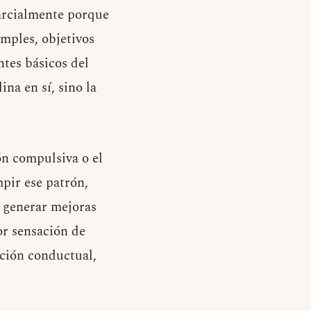
parcialmente porque
imples, objetivos
ntes básicos del
na en sí, sino la
n compulsiva o el
pir ese patrón,
e generar mejoras
or sensación de
ación conductual,