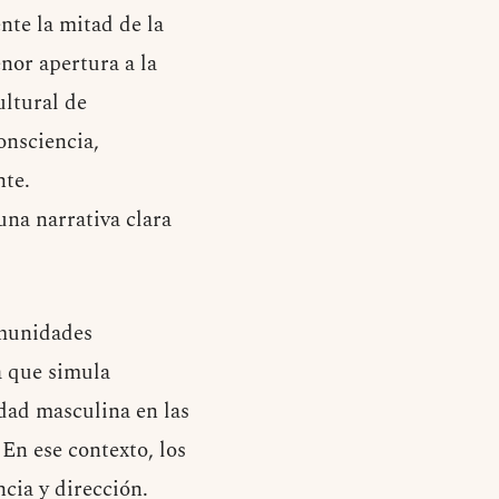
te la mitad de la
enor apertura a la
ultural de
onsciencia,
nte.
una narrativa clara
omunidades
a que simula
dad masculina en las
En ese contexto, los
cia y dirección.