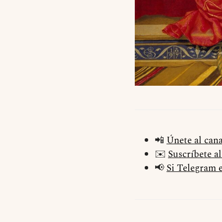
📲
Únete al can
✉️
Suscríbete a
📢
Si Telegram e