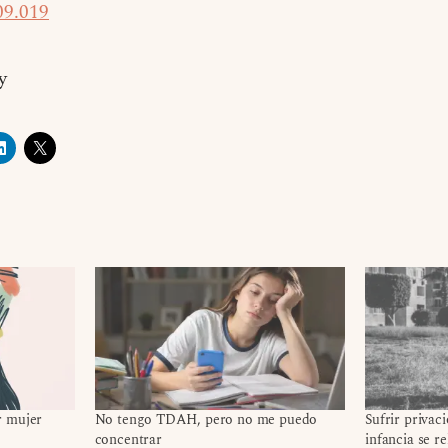
09.019
y
r mujer
No tengo TDAH, pero no me puedo
Sufrir privac
concentrar
infancia se r