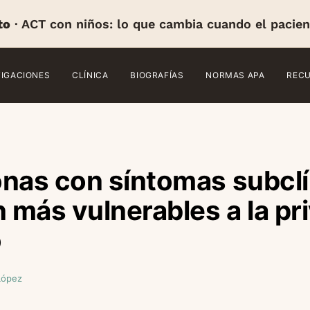
to
· ACT con niños: lo que cambia cuando el pacien
TIGACIONES
CLÍNICA
BIOGRAFÍAS
NORMAS APA
REC
nas con síntomas subclí
más vulnerables a la pr
o
López