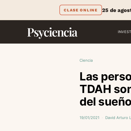
25 de agos
CLASE ONLINE
Psyciencia
INVES
Ciencia
Las perso
TDAH son 
del sueñ
19/01/2021
David Arturo 