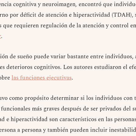
encia cognitiva y neuroimagen
,
encontró que individu
orno por déficit de atención e hiperactividad (TDAH),
 que requieren regulación de la atención y control e
r
.
ación de sueño puede variar bastante entre individuos,
s deterioros cognitivos. Los autores estudiaron el efe
sobre
las funciones ejecutivas
.
uvo como propósito determinar si los individuos con
 funcionales más graves después de ser privados del s
ad e hiperactividad son característicos en las perso
ersona a persona y también pueden incluir inestabili