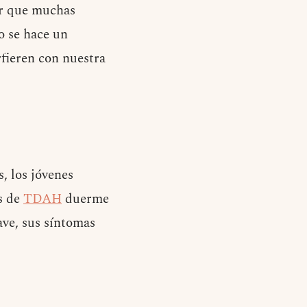
ir que muchas
o se hace un
rfieren con nuestra
, los jóvenes
s de
TDAH
duerme
ave, sus síntomas