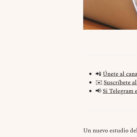
📲
Únete al can
✉️
Suscríbete a
📢
Si Telegram e
Un nuevo estudio del