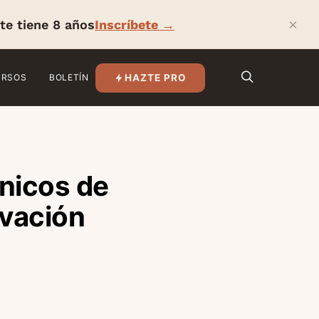
×
te tiene 8 años
Inscríbete →
HAZTE PRO
URSOS
BOLETÍN
nicos de
ivación