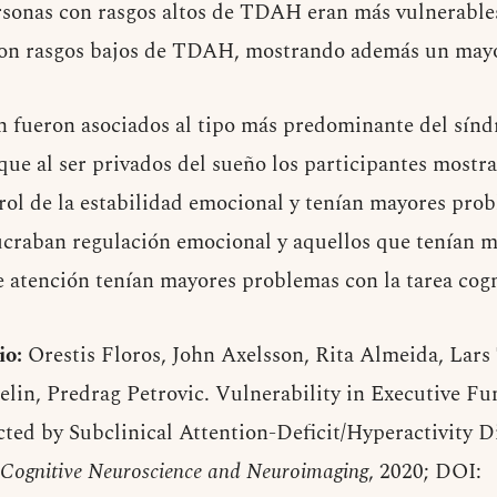
rsonas con rasgos altos de TDAH eran más vulnerables
con rasgos bajos de TDAH, mostrando además un mayo
n fueron asociados al tipo más predominante del sín
que al ser privados del sueño los participantes most
trol de la estabilidad emocional y tenían mayores prob
ucraban regulación emocional y aquellos que tenían 
de atención tenían mayores problemas con la tarea cog
io:
Orestis Floros, John Axelsson, Rita Almeida, Lars
lin, Predrag Petrovic. Vulnerability in Executive Fu
cted by Subclinical Attention-Deficit/Hyperactivity 
: Cognitive Neuroscience and Neuroimaging
, 2020; DOI: