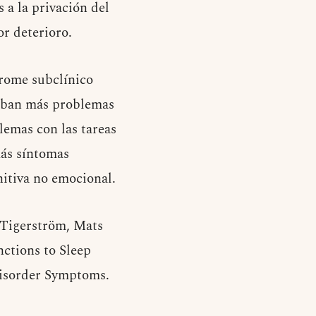
 a la privación del
r deterioro.
drome subclínico
raban más problemas
lemas con las tareas
más síntomas
nitiva no emocional.
 Tigerström, Mats
nctions to Sleep
Disorder Symptoms.