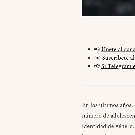
📲
Únete al can
✉️
Suscríbete a
📢
Si Telegram e
En los últimos años,
número de adolescent
identidad de género.