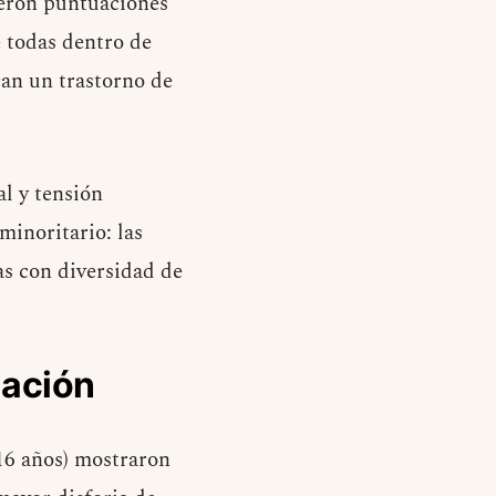
ieron puntuaciones
e todas dentro de
can un trastorno de
l y tensión
minoritario: las
as con diversidad de
mación
 16 años) mostraron