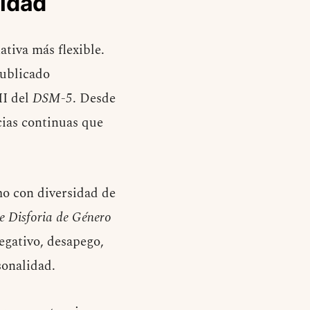
lidad
tiva más flexible.
blicado
II del
DSM-5
. Desde
cias continuas que
mo con diversidad de
e Disforia de Género
egativo, desapego,
sonalidad.