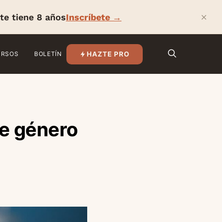
×
te tiene 8 años
Inscríbete →
HAZTE PRO
URSOS
BOLETÍN
de género