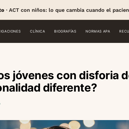
to
· ACT con niños: lo que cambia cuando el pacien
TIGACIONES
CLÍNICA
BIOGRAFÍAS
NORMAS APA
REC
os jóvenes con disforia 
nalidad diferente?
o