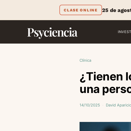
25 de agos
CLASE ONLINE
Psyciencia
INVES
Clínica
¿Tienen l
una perso
14/10/2025
David Aparici