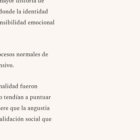
mayor disforia de
donde la identidad
ensibilidad emocional
rocesos normales de
nsivo.
onalidad fueron
o tendían a puntuar
iere que la angustia
alidación social que