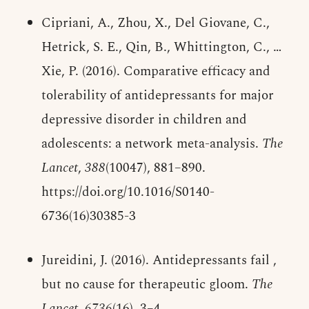
Cipriani, A., Zhou, X., Del Giovane, C.,
Hetrick, S. E., Qin, B., Whittington, C., …
Xie, P. (2016). Comparative efficacy and
tolerability of antidepressants for major
depressive disorder in children and
adolescents: a network meta-analysis.
The
Lancet
,
388
(10047), 881–890.
https://doi.org/10.1016/S0140-
6736(16)30385-3
Jureidini, J. (2016). Antidepressants fail ,
but no cause for therapeutic gloom.
The
Lancet
,
6736
(16), 3–4.