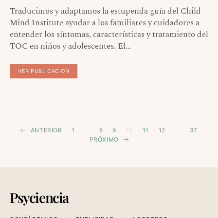
Traducimos y adaptamos la estupenda guía del Child
Mind Institute ayudar a los familiares y cuidadores a
entender los síntomas, características y tratamiento del
TOC en niños y adolescentes. El…
VER PUBLICACIÓN
Paginación
ANTERIOR
1
…
8
9
10
11
12
…
37
PRÓXIMO
de
entradas
Psyciencia