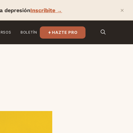
×
la depresión
Inscribite →
HAZTE PRO
URSOS
BOLETÍN