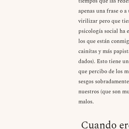
tiempos que las rede
apenas una frase o a
virilizar pero que ti
psicología social ha 
los que están conmigo
cainítas y más papis
dados). Esto tiene u
que percibo de los mí
sesgos sobradamente 
nuestros (que son mu
malos.
Cuando ere