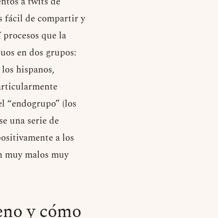
ntos a twits de
 fácil de compartir y
í procesos que la
duos en dos grupos:
 los hispanos,
articularmente
el “endogrupo” (los
se una serie de
ositivamente a los
son muy malos muy
jeno y cómo