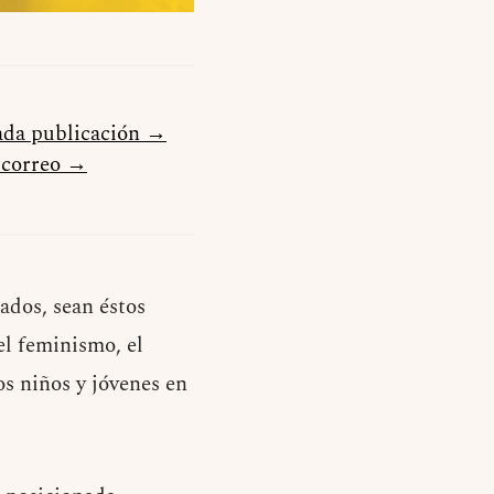
cada publicación →
u correo →
ados, sean éstos
el feminismo, el
os niños y jóvenes en