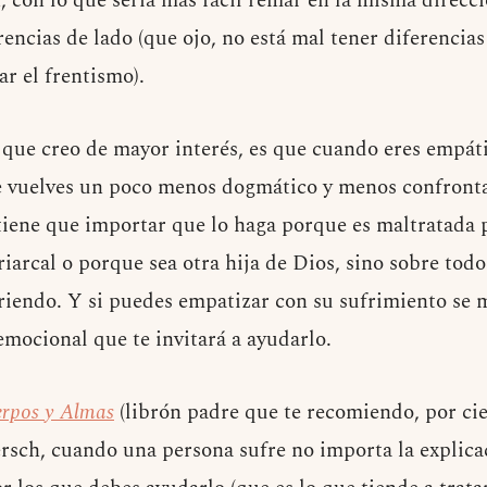
 con lo que sería más fácil remar en la misma direcc
erencias de lado (que ojo, no está mal tener diferencia
ar el frentismo).
l que creo de mayor interés, es que cuando eres empáti
te vuelves un poco menos dogmático y menos confront
 tiene que importar que lo haga porque es maltratada 
riarcal o porque sea otra hija de Dios, sino sobre tod
iendo. Y si puedes empatizar con su sufrimiento se 
emocional que te invitará a ayudarlo.
rpos y Almas
(librón padre que te recomiendo, por cier
ch, cuando una persona sufre no importa la explicac