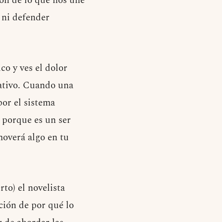
ión de lo que nos une
s ni defender
co y ves el dolor
ativo. Cuando una
por el sistema
o porque es un ser
moverá algo en tu
to) el novelista
ión de por qué lo