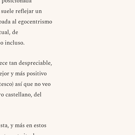
 posicionada
suele reflejar un
apada al egocentrismo
tual, de
o incluso.
ece tan despreciable,
ejor y más positivo
tesco) así que no veo
o castellano, del
sta, y más en estos