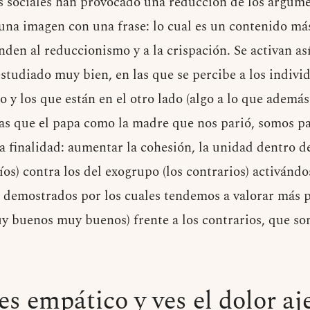
s sociales han provocado una reducción de los argume
 una imagen con una frase: lo cual es un contenido más
enden al reduccionismo y a la crispación. Se activan as
estudiado muy bien, en las que se percibe a los indivi
 y los que están en el otro lado (algo a lo que además
tas que el papa como la madre que nos parió, somos p
na finalidad: aumentar la cohesión, la unidad dentro d
os) contra los del exogrupo (los contrarios) activándo
demostrados por los cuales tendemos a valorar más p
y buenos muy buenos) frente a los contrarios, que 
s empático y ves el dolor a