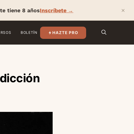
×
te tiene 8 años
Inscríbete →
HAZTE PRO
URSOS
BOLETÍN
adicción