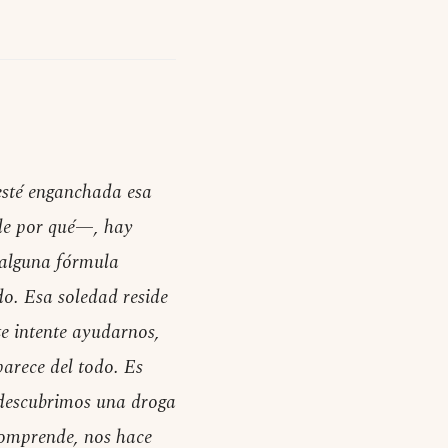
 esté enganchada esa
 de por qué—, hay
 alguna fórmula
do. Esa soledad reside
te intente ayudarnos,
arece del todo. Es
 descubrimos una droga
comprende, nos hace