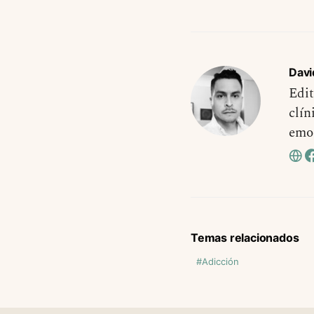
Davi
Edit
clín
emo
Temas relacionados
Adicción