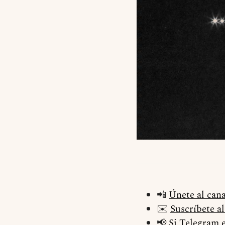
📲
Únete al can
✉️
Suscríbete a
📢
Si Telegram e