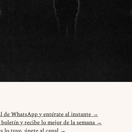
al de WhatsApp y entérate al instante →
l boletín y recibe lo mejor de la semana →
s lo tuyo, únete al canal →