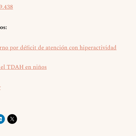
09.438
os:
rno por déficit de atención con hiperactividad
del TDAH en niños
y