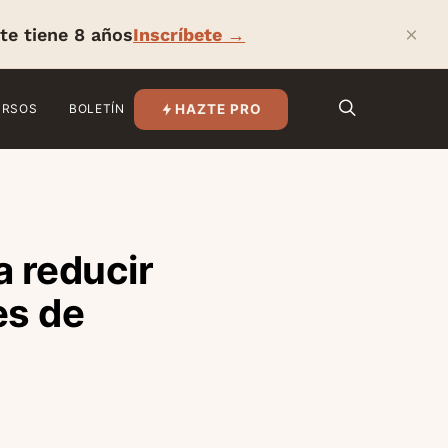
×
te tiene 8 años
Inscríbete →
HAZTE PRO
URSOS
BOLETÍN
a reducir
es de