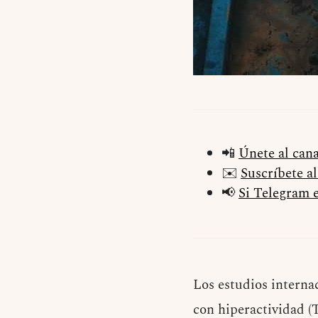
📲
Únete al can
✉️
Suscríbete a
📢
Si Telegram e
Los estudios internac
con hiperactividad (