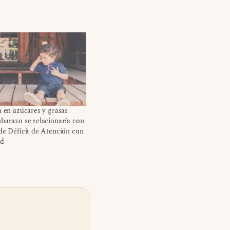
a en azúcares y grasas
barazo se relacionaría con
de Déficit de Atención con
ad