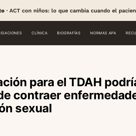
to
· ACT con niños: lo que cambia cuando el pacien
TIGACIONES
CLÍNICA
BIOGRAFÍAS
NORMAS APA
REC
ción para el TDAH podrí
 de contraer enfermedad
ón sexual