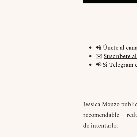
📲
Únete al can
✉️
Suscríbete a
📢
Si Telegram e
Jessica Mouzo public
recomendable— reduci
de intentarlo: