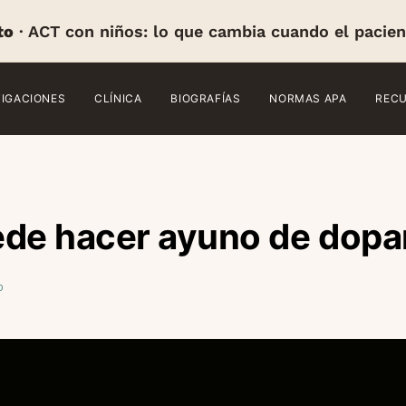
to
· ACT con niños: lo que cambia cuando el pacien
TIGACIONES
CLÍNICA
BIOGRAFÍAS
NORMAS APA
REC
ede hacer ayuno de dop
o