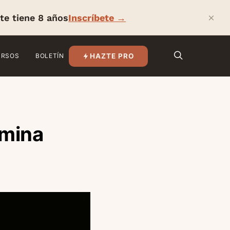
×
te tiene 8 años
Inscríbete →
HAZTE PRO
URSOS
BOLETÍN
amina