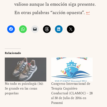
valioso aunque la emoción siga presente.
En otras palabras “acción opuesta”.
↩
Relacionado
No todo es psicología (16):
Congreso Internacional de
Se grande en las cosas
Terapia Cognitivo
pequeñas
Conductual (CLAMOC) – 28
al 30 de Julio de 2016 en
Panamá