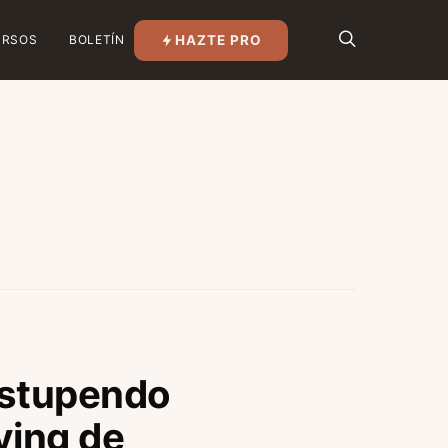
HAZTE PRO
URSOS
BOLETÍN
estupendo
ying de