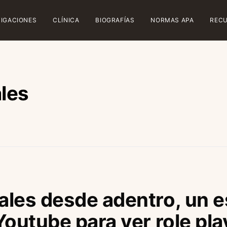
TIGACIONES
CLÍNICA
BIOGRAFÍAS
NORMAS APA
REC
les
ales desde adentro, un 
Youtube para ver role pla