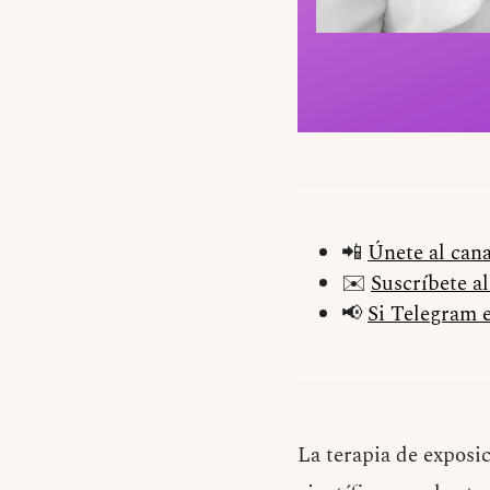
📲
Únete al can
✉️
Suscríbete a
📢
Si Telegram e
La terapia de exposi