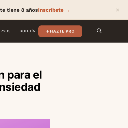
×
te tiene 8 años
Inscríbete →
HAZTE PRO
URSOS
BOLETÍN
n para el
ansiedad