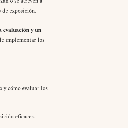
izan o se atreven a
 de exposición.
 evaluación y un
 de implementar los
o y cómo evaluar los
sición eficaces.