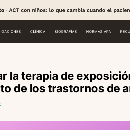
to
· ACT con niños: lo que cambia cuando el pacien
TIGACIONES
CLÍNICA
BIOGRAFÍAS
NORMAS APA
REC
 la terapia de exposició
to de los trastornos de 
o