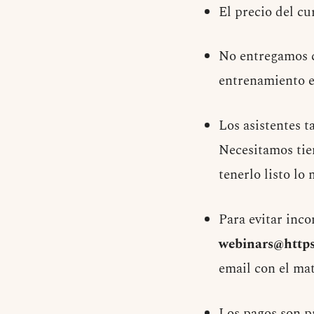
El precio del cu
No entregamos c
entrenamiento e
Los asistentes t
Necesitamos tie
tenerlo listo l
Para evitar inc
webinars@https:
email con el mat
Los pagos son p