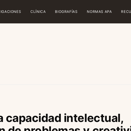
TIGACIONES
CLÍNICA
BIOGRAFÍAS
NORMAS APA
REC
a capacidad intelectual,
n de problemas y creativ