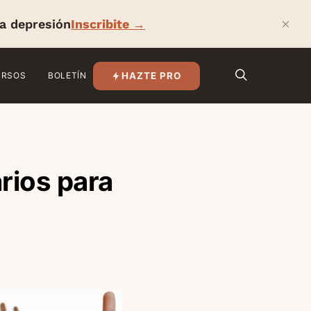
×
la depresión
Inscribite →
HAZTE PRO
URSOS
BOLETÍN
rios para