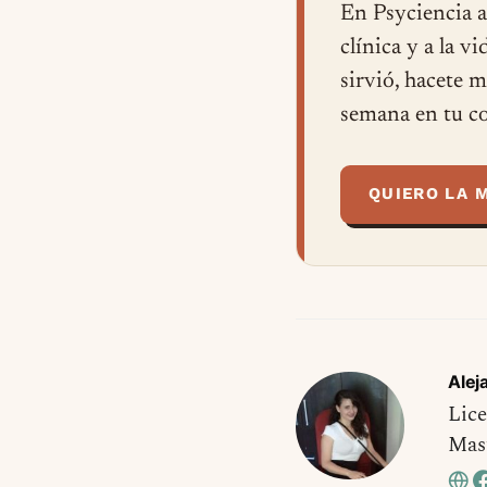
En Psyciencia a
clínica y a la v
sirvió, hacete 
semana en tu co
QUIERO LA 
Alej
Lice
Mast