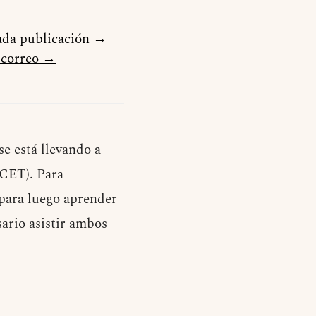
cada publicación →
u correo →
se está llevando a
CET). Para
 para luego aprender
sario asistir ambos