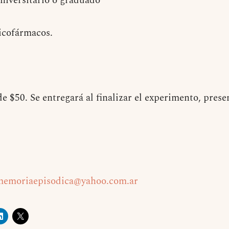
universitario o graduado
icofármacos.
e $50. Se entregará al finalizar el experimento, pres
memoriaepisodica@yahoo.com.ar