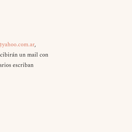
@yahoo.com.ar
,
ecibirán un mail con
arios escriban