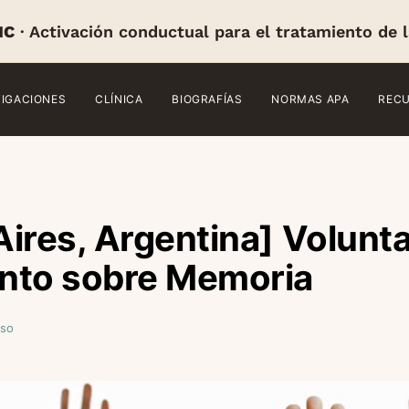
IC
· Activación conductual para el tratamiento de 
TIGACIONES
CLÍNICA
BIOGRAFÍAS
NORMAS APA
REC
ires, Argentina] Volunta
nto sobre Memoria
nso