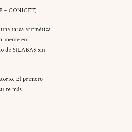
yNE – CONICET)
 una tarea aritmética
riormente en
nto de SILABAS sin
atorio. El primero
sulte más