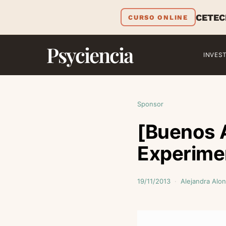
CETEC
CURSO ONLINE
Psyciencia
INVES
Sponsor
[Buenos A
Experime
19/11/2013
Alejandra Alo