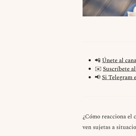
📲
Únete al can
✉️
Suscríbete a
📢
Si Telegram e
¿Cómo reacciona el c
ven sujetas a situaci