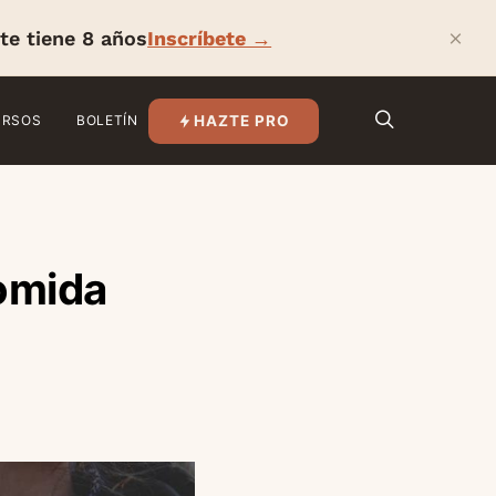
×
te tiene 8 años
Inscríbete →
HAZTE PRO
URSOS
BOLETÍN
comida