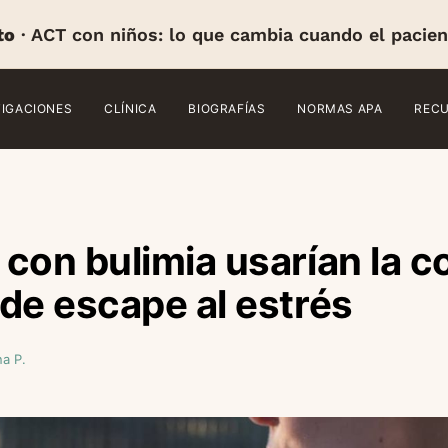
to
· ACT con niños: lo que cambia cuando el pacien
TIGACIONES
CLÍNICA
BIOGRAFÍAS
NORMAS APA
REC
con bulimia usarían la 
de escape al estrés
a P.