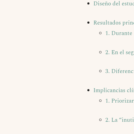
Diseño del estu
Resultados princ
1. Durante 
2. En el se
3. Diferenc
Implicancias clí
1. Priorizar
2. La “inuti