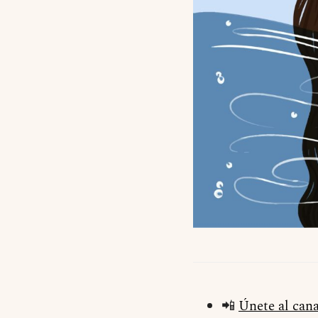
📲
Únete al can