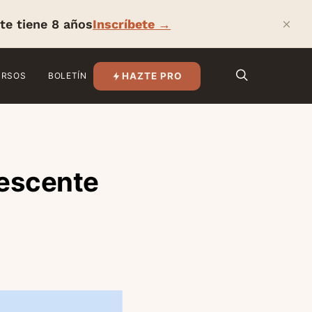
×
te tiene 8 años
Inscríbete →
HAZTE PRO
URSOS
BOLETÍN
lescente