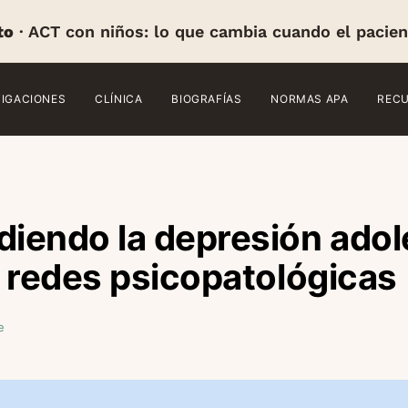
to
· ACT con niños: lo que cambia cuando el pacien
TIGACIONES
CLÍNICA
BIOGRAFÍAS
NORMAS APA
REC
iendo la depresión ado
 redes psicopatológicas
e