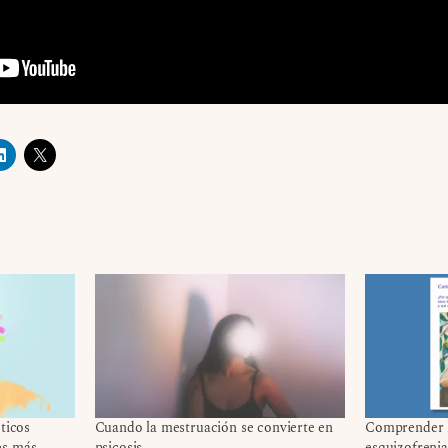
ticos
Cuando la mestruación se convierte en
Comprender la
es más
psicosis
esquizofrenia