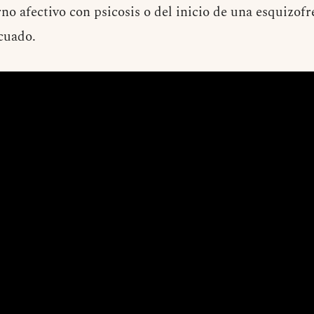
rno afectivo con psicosis o del inicio de una esquizofr
cuado.