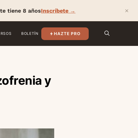
×
te tiene 8 años
Inscríbete →
HAZTE PRO
URSOS
BOLETÍN
zofrenia y