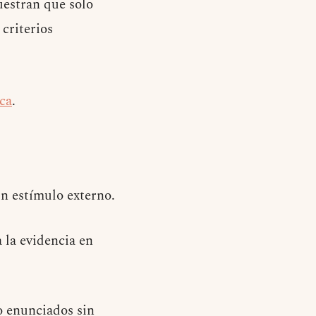
uestran que solo
criterios
ica
.
sin estímulo externo.
 la evidencia en
 o enunciados sin