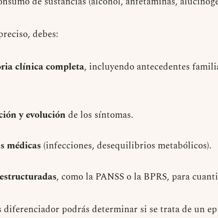
onsumo de sustancias (alcohol, anfetaminas, alucinóge
preciso, debes:
oria clínica completa
, incluyendo antecedentes famil
ción y evolución
de los síntomas.
as médicas
(infecciones, desequilibrios metabólicos).
 estructuradas
, como la PANSS o la BPRS, para cuantif
is diferenciador podrás determinar si se trata de un ep