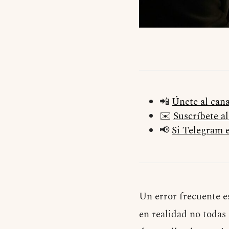
📲
Únete al can
✉️
Suscríbete a
📢
Si Telegram e
Un error frecuente e
en realidad no todas