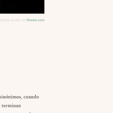
tonbro studio on
Pexels.com
n sinónimos, cuando
o terminan