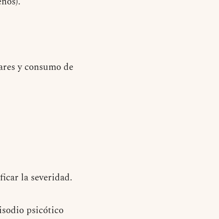
nos).
iares y consumo de
icar la severidad.
isodio psicótico