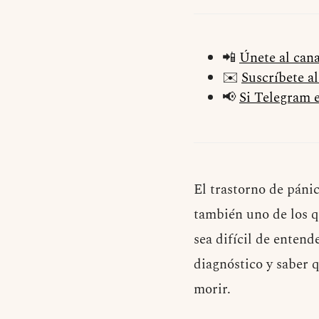
📲
Únete al can
✉️
Suscríbete a
📢
Si Telegram e
El trastorno de pánic
también uno de los q
sea difícil de entend
diagnóstico y saber 
morir.