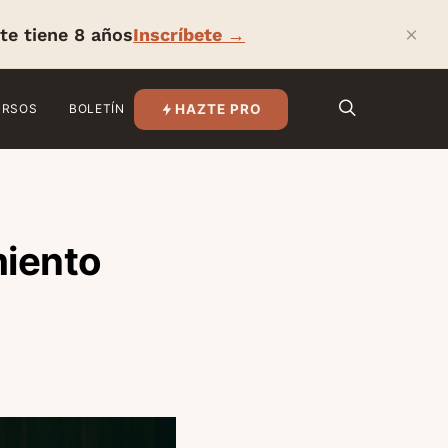
×
te tiene 8 años
Inscríbete →
HAZTE PRO
URSOS
BOLETÍN
miento