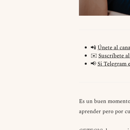
📲
Únete al can
✉️
Suscríbete a
📢
Si Telegram e
Es un buen momento 
aprender pero por cu