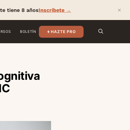
×
te tiene 8 años
Inscríbete →
HAZTE PRO
URSOS
BOLETÍN
ognitiva
IC