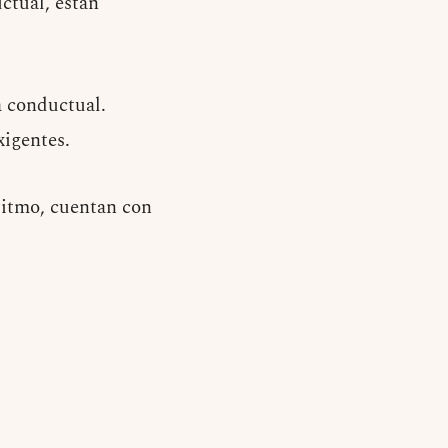
uctual, están
a conductual.
igentes.
 ritmo, cuentan con