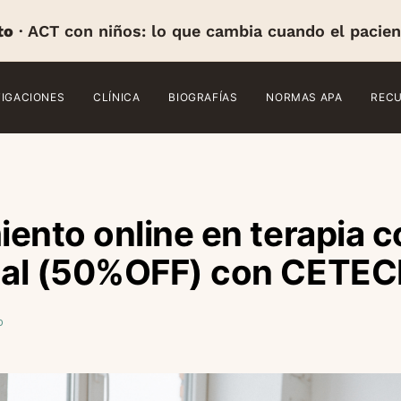
to
· ACT con niños: lo que cambia cuando el pacien
TIGACIONES
CLÍNICA
BIOGRAFÍAS
NORMAS APA
REC
ento online en terapia c
al (50%OFF) con CETEC
o