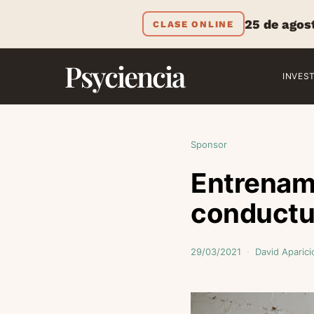
25 de agos
CLASE ONLINE
Psyciencia
INVES
Sponsor
Entrenami
conductu
29/03/2021
David Aparici