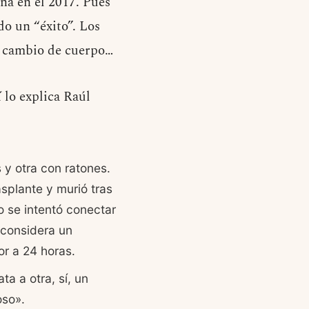
na en el 2017. Pues
o un “éxito”. Los
n cambio de cuerpo…
 lo explica Raúl
y otra con ratones.
splante y murió tras
o se intentó conectar
 considera un
or a 24 horas.
a a otra, sí, un
oso».