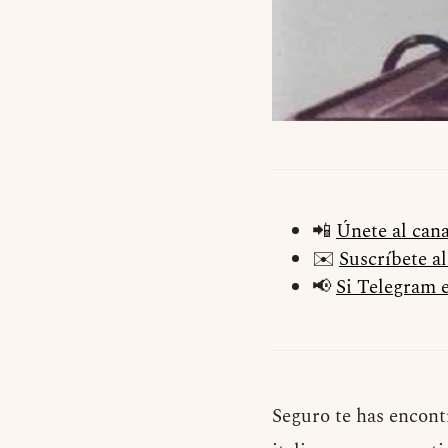
📲
Únete al can
✉️
Suscríbete a
📢
Si Telegram e
Seguro te has encont