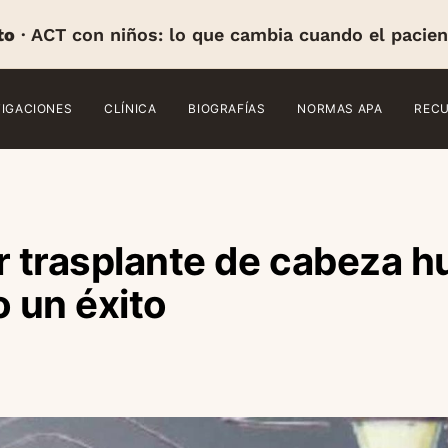
to
· ACT con niños: lo que cambia cuando el pacien
TIGACIONES
CLÍNICA
BIOGRAFÍAS
NORMAS APA
REC
r trasplante de cabeza 
o un éxito