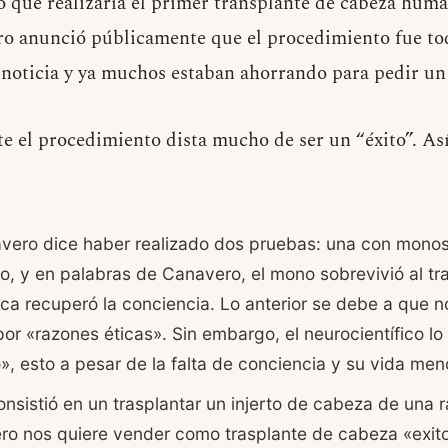
ó que realizaría el primer transplante de cabeza huma
ero anunció públicamente que el procedimiento fue tod
 noticia y ya muchos estaban ahorrando para pedir u
 el procedimiento dista mucho de ser un “éxito”. Así
vero dice haber realizado dos pruebas: una con monos 
o, y en palabras de Canavero, el mono sobrevivió al tra
ca recuperó la conciencia. Lo anterior se debe a que n
por «razones éticas». Sin embargo, el neurocientífico lo
o», esto a pesar de la falta de conciencia y su vida men
sistió en un trasplantar un injerto de cabeza de una rat
ro nos quiere vender como trasplante de cabeza «exit