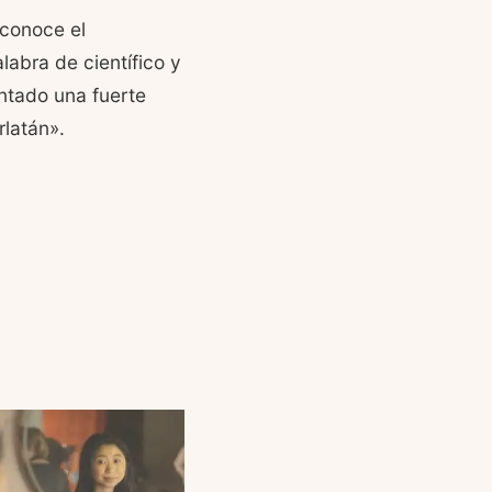
sconoce el
labra de científico y
ntado una fuerte
rlatán».