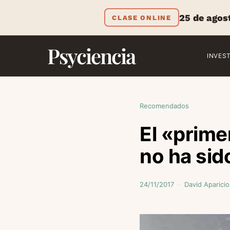
25 de agos
CLASE ONLINE
Psyciencia
INVES
Recomendados
El «prime
no ha sid
24/11/2017
David Aparicio