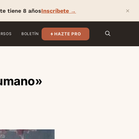
×
te tiene 8 años
Inscríbete →
HAZTE PRO
URSOS
BOLETÍN
humano»