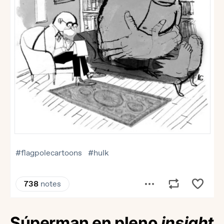
Súperman en pleno
insight