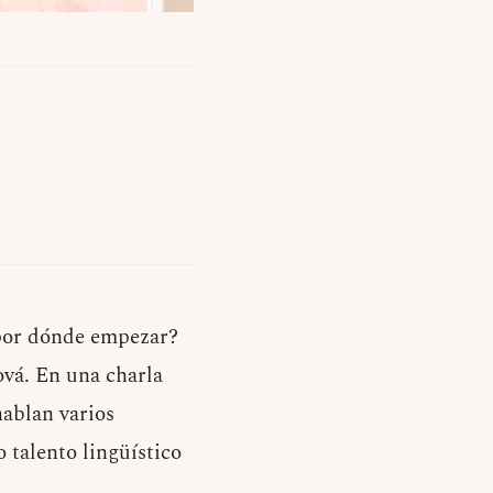
 por dónde empezar?
ová. En una charla
hablan varios
 talento lingüístico