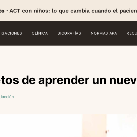
to
· ACT con niños: lo que cambia cuando el pacien
TIGACIONES
CLÍNICA
BIOGRAFÍAS
NORMAS APA
REC
tos de aprender un nuev
dacción