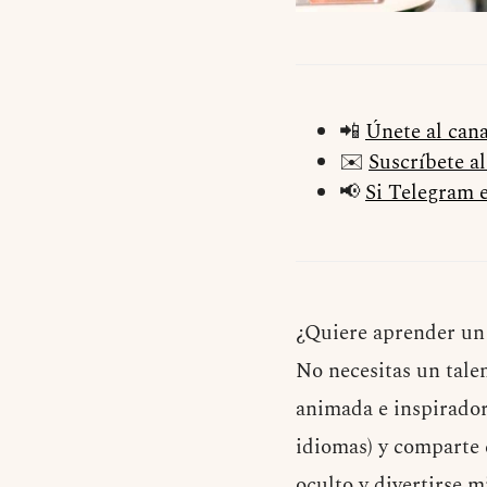
📲
Únete al can
✉️
Suscríbete a
📢
Si Telegram e
¿Quiere aprender un
No necesitas un tale
animada e inspiradora
idiomas) y comparte 
oculto y divertirse m