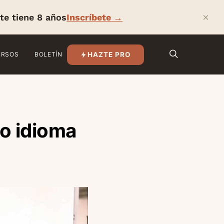
×
te tiene 8 años
Inscríbete →
HAZTE PRO
URSOS
BOLETÍN
o idioma