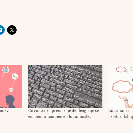
 nuevo
Circuito de aprendizaje del lenguaje se
Los idiomas c
encuentra también en los animales
cerebro bilin