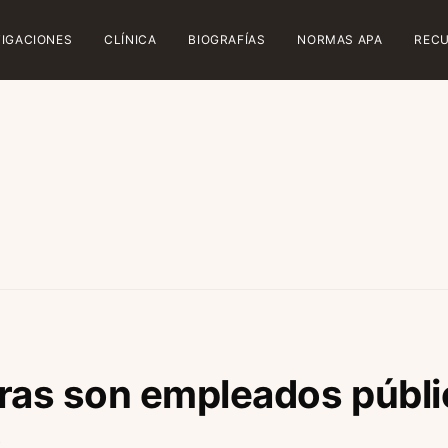
TIGACIONES
CLÍNICA
BIOGRAFÍAS
NORMAS APA
REC
ras son empleados públ
o