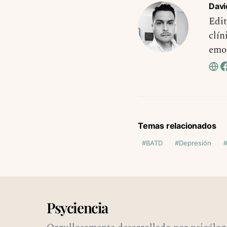
Davi
Edit
clín
emo
Temas relacionados
BATD
Depresión
Psyciencia