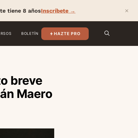
×
te tiene 8 años
Inscríbete →
HAZTE PRO
URSOS
BOLETÍN
to breve
ián Maero