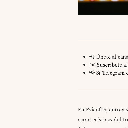
📲
Únete al can
✉️
Suscríbete a
📢
Si Telegram e
En Psicoflix, entrevi
características del 