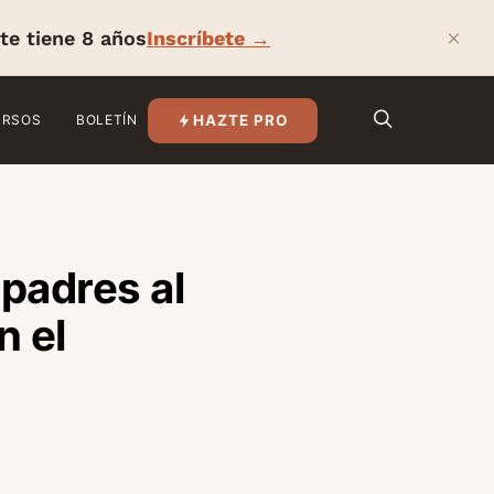
×
te tiene 8 años
Inscríbete →
HAZTE PRO
URSOS
BOLETÍN
 padres al
n el