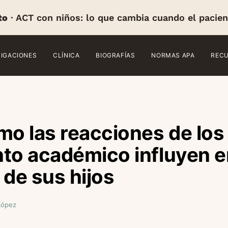
to
· ACT con niños: lo que cambia cuando el pacien
TIGACIONES
CLÍNICA
BIOGRAFÍAS
NORMAS APA
REC
mo las reacciones de los
to académico influyen e
 de sus hijos
López