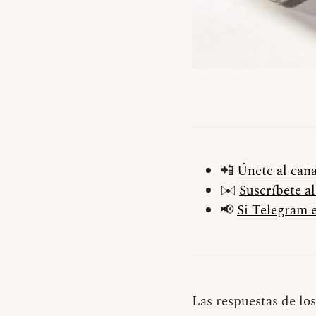
📲
Únete al can
✉️
Suscríbete a
📢
Si Telegram e
Las respuestas de los