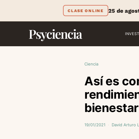
25 de agos
CLASE ONLINE
Psyciencia
INVES
Ciencia
Así es co
rendimien
bienestar
19/01/2021
David Arturo 