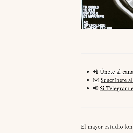
📲
Únete al can
✉️
Suscríbete a
📢
Si Telegram e
El mayor estudio lon