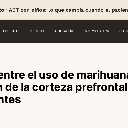
to
· ACT con niños: lo que cambia cuando el pacien
TIGACIONES
CLÍNICA
BIOGRAFÍAS
NORMAS APA
REC
entre el uso de marihuan
 de la corteza prefrontal
ntes
o