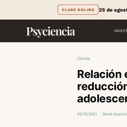
25 de agos
CLASE ONLINE
Psyciencia
INVES
Ciencia
Relación 
reducción
adolesce
05/10/2021
David Aparici