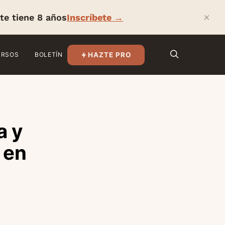
×
te tiene 8 años
Inscríbete →
HAZTE PRO
URSOS
BOLETÍN
a y
 en